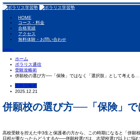
HOME
コース・料金
合格実績
アクセス
無料体験・お問い合わせ
menu
ホーム
ポラリス通信
受験攻略術
併願校の選び方──「保険」ではなく「選択肢」として考える…
受験攻略術
2025.12.21
併願校の選び方──「保険」
高校受験を控えた中3生と保護者の方から、この時期になると「併願
日程が重なったらどうするか──併願校選びは、志望校選び以上に悩