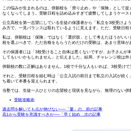
この悩みが生まれるのは、併願校を「滑り止め」や「保険」として捉
なくなってしまう。受験日程を詰め込みすぎて疲弊してしまうケース
公立高校を第一志望にしている生徒の保護者から「私立を3校受けよう
み方で、一見バランスは取れているように見えます。ただ、受験日程
私は、併願校は「保険」ではなく「選択肢」として考えたほうがいい
校を選ぶべきで、ただ合格をもらうためだけの受験は、あまり意味が
その保護者には「3校受けること自体は悪くないですが、お子さんが
してもいいかもしれません」と伝えました。結局、チャレンジ校は外
併願校の数に正解はありません。1校で十分な人もいれば、3校受け
それと、受験日程を組む時は「公立入試の前日まで私立の入試が続く
ち着いて本番を迎えられます。
当塾では、生徒一人ひとりの志望校と現状を見ながら、無理のない併
受験攻略術
過去問を解いても点が伸びない──「量」の…
前の記事
高1から受験を意識すべきか──「早く始め…
次の記事