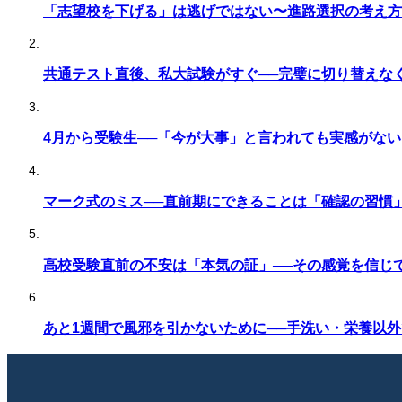
「志望校を下げる」は逃げではない〜進路選択の考え方
共通テスト直後、私大試験がすぐ──完璧に切り替えな
4月から受験生──「今が大事」と言われても実感がな
マーク式のミス──直前期にできることは「確認の習慣
高校受験直前の不安は「本気の証」──その感覚を信じ
あと1週間で風邪を引かないために──手洗い・栄養以