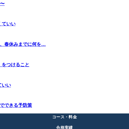
〜
くていい
い、春休みまでに何を…
」をつけること
ていい
外でできる予防策
コース・料金
合格実績