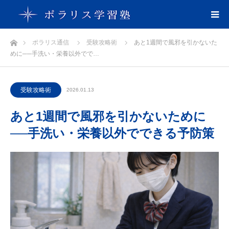
ホーム
ポラリス通信
受験攻略術
あと1週間で風邪を引かないた
めに──手洗い・栄養以外でで…
受験攻略術
2026.01.13
あと1週間で風邪を引かないために
──手洗い・栄養以外でできる予防策