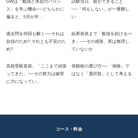
GWは「勉強と休息のバラン
試験当日、親ができること
ス」を学ぶ機会──どちらかに
──「何もしない」が一番難し
偏ると、5月が辛…
い
過去問を何回も解く──それは
結果発表まで「勉強を続けるべ
自信のため? それとも不安のた
き」──その感覚、実は無理し
め?
ていないか
高校受験直前、「ここまで頑張
併願校の選び方──「保険」で
ってきた」──その努力は確実
はなく「選択肢」として考える
に力になってい…
コース・料金