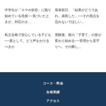
中学生が「スマホ依存」に陥り
発表前日、「結果がどうであ
始めている兆候──気づいたと
れ、成長した」──その視点を
きが、対応のタ…
忘れないでほしい…
私立合格で安心している子ども
受験後、親の「子育て」の形が
──親として、どう声をかける
変わり始める──管理から見守
べきか
りへ、その難し…
コース・料金
合格実績
アクセス