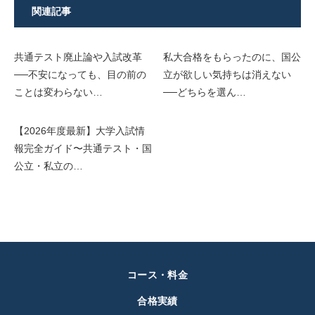
関連記事
共通テスト廃止論や入試改革
私大合格をもらったのに、国公
──不安になっても、目の前の
立が欲しい気持ちは消えない
ことは変わらない…
──どちらを選ん…
【2026年度最新】大学入試情
報完全ガイド〜共通テスト・国
公立・私立の…
コース・料金
合格実績