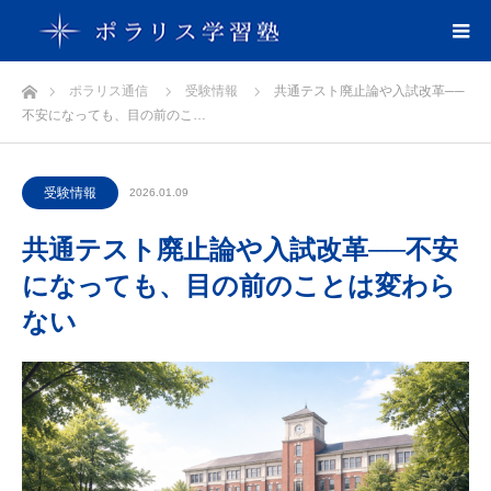
ホーム
ポラリス通信
受験情報
共通テスト廃止論や入試改革──
不安になっても、目の前のこ…
受験情報
2026.01.09
共通テスト廃止論や入試改革──不安
になっても、目の前のことは変わら
ない